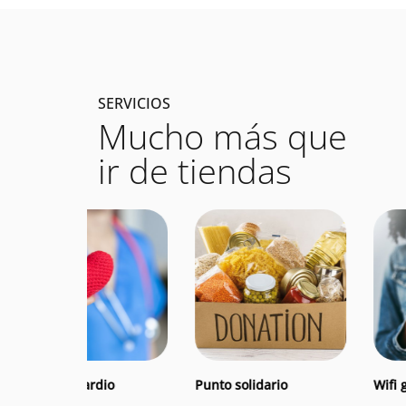
SERVICIOS
Mucho más que
ir de tiendas
mna Cardio Protección
Punto solidario
Wifi gra
o
Punto solidario
Wifi gratuito