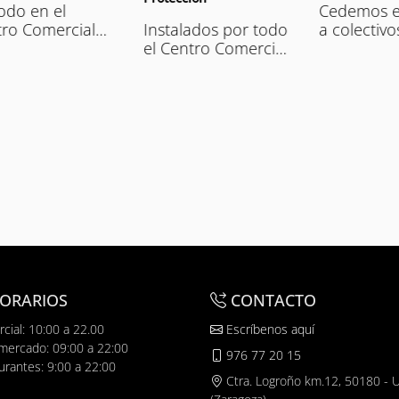
Cedemos espacios
E
Instalados por todo
a colectivos y
C
el Centro Comercial
entidades sin ánimo
t
en caso de
de lucro, ONGs,
g
urgencia.
asociaciones y
causas solidarias.
ORARIOS
CONTACTO
cial: 10:00 a 22.00
Escríbenos aquí
mercado: 09:00 a 22:00
976 77 20 15
urantes: 9:00 a 22:00
Ctra. Logroño km.12, 50180 - 