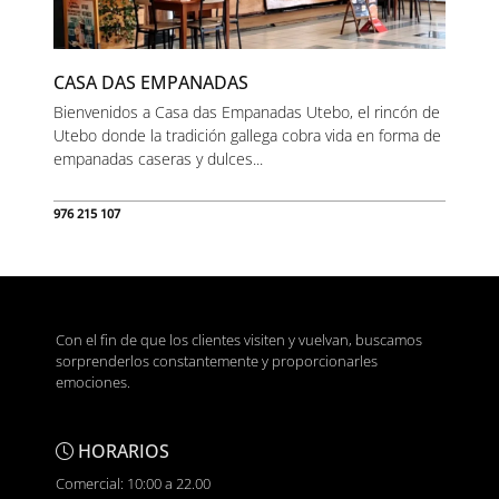
CASA DAS EMPANADAS
Bienvenidos a Casa das Empanadas Utebo, el rincón de
Utebo donde la tradición gallega cobra vida en forma de
empanadas caseras y dulces...
976 215 107
Con el fin de que los clientes visiten y vuelvan, buscamos
sorprenderlos constantemente y proporcionarles
emociones.
HORARIOS
Comercial: 10:00 a 22.00