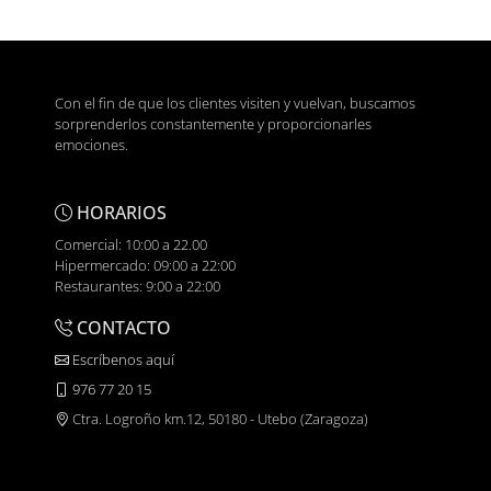
Con el fin de que los clientes visiten y vuelvan, buscamos
sorprenderlos constantemente y proporcionarles
emociones.
HORARIOS
Comercial: 10:00 a 22.00
Hipermercado: 09:00 a 22:00
Restaurantes: 9:00 a 22:00
CONTACTO
Escríbenos aquí
976 77 20 15
Ctra. Logroño km.12, 50180 - Utebo (Zaragoza)