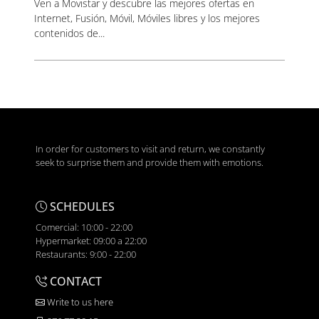
Ven a Movistar y descubre las mejores ofertas en
Internet, Fusión, Móvil, Móviles libres y los mejores
contenidos de...
In order for customers to visit and return, we constantly
seek to surprise them and provide them with emotions.
SCHEDULES
Comercial: 10:00 - 22:00
Hypermarket: 09:00 a 22:00
Restaurants: 9:00 - 22:00
CONTACT
Write to us here